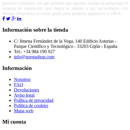
proceso complejo, así que permita que nuestro equipo le proponga el
sistema de estanterías que mejor se adapte a sus necesidades. En
Noega Shop tiene el envío gratis para pedidos superiores a 100 €.
Información sobre la tienda
C/ Jimena Fernández de la Vega, 140 Edificio Asturias -
Parque Científico y Tecnológico - 33203 Gijón - España
Tel.: +34 984 190 927
info@noegashop.com
Información
Nosotros
FAQ
Devoluciones
Aviso legal
Política de privacidad
Política de cookies
Mapa web
Mi cuenta