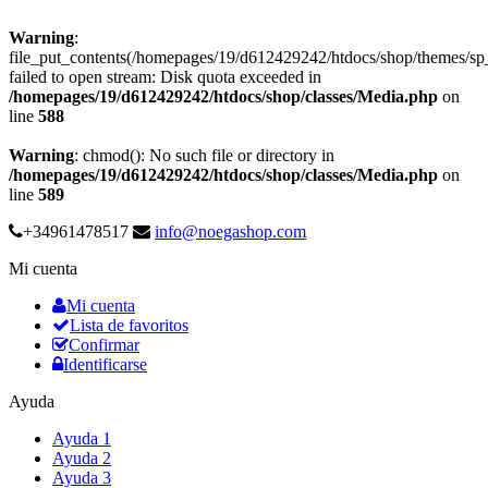
Warning
:
file_put_contents(/homepages/19/d612429242/htdocs/shop/themes/s
failed to open stream: Disk quota exceeded in
/homepages/19/d612429242/htdocs/shop/classes/Media.php
on
line
588
Warning
: chmod(): No such file or directory in
/homepages/19/d612429242/htdocs/shop/classes/Media.php
on
line
589
+34961478517
info@noegashop.com
Mi cuenta
Mi cuenta
Lista de favoritos
Confirmar
Identificarse
Ayuda
Ayuda 1
Ayuda 2
Ayuda 3