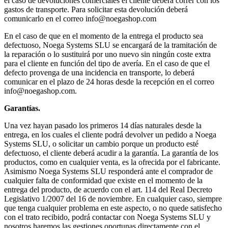
el caso de devoluciones comerciales el cliente deberá correr con los
gastos de transporte. Para solicitar esta devolución deberá
comunicarlo en el correo info@noegashop.com
En el caso de que en el momento de la entrega el producto sea
defectuoso, Noega Systems SLU se encargará de la tramitación de
la reparación o lo sustituirá por uno nuevo sin ningún coste extra
para el cliente en función del tipo de avería. En el caso de que el
defecto provenga de una incidencia en transporte, lo deberá
comunicar en el plazo de 24 horas desde la recepción en el correo
info@noegashop.com.
Garantías.
Una vez hayan pasado los primeros 14 días naturales desde la
entrega, en los cuales el cliente podrá devolver un pedido a Noega
Systems SLU, o solicitar un cambio porque un producto esté
defectuoso, el cliente deberá acudir a la garantía. La garantía de los
productos, como en cualquier venta, es la ofrecida por el fabricante.
Asimismo Noega Systems SLU responderá ante el comprador de
cualquier falta de conformidad que existe en el momento de la
entrega del producto, de acuerdo con el art. 114 del Real Decreto
Legislativo 1/2007 del 16 de noviembre. En cualquier caso, siempre
que tenga cualquier problema en este aspecto, o no quede satisfecho
con el trato recibido, podrá contactar con Noega Systems SLU y
nosotros haremos las gestiones oportunas directamente con el