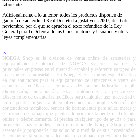
fabricante.
Adicionalmente a lo anterior, todos los productos disponen de
garantía de acuerdo al Real Decreto Legislativo 1/2007, de 16 de
noviembre, por el que se aprueba el texto refundido de la Ley
General para la Defensa de los Consumidores y Usuarios y otras
leyes complementarias.
NOEGA Shop es la división de venta online de estanterías y
equipamiento de almacén de NOEGA Systems, una de las
principales empresas en el mercado español y referente europeo de
las estanterías industriales. En Noega Shop estamos especializados
en dar soluciones para el equipamiento de almacenes y venta de
estanterías metálicas a empresas del sector industrial, retail,
alimentación, automoción, etc., autónomos y particulares.
Disponemos de estanterías metálicas para cualquier uso, necesidad y
todo tipo de cargas. También ofrecemos una amplia selección de
contenedores metálicos, bancos de herramientas para taller, mesas y
estaciones de trabajo que puede adquirir directamente en la tienda
online o telefónicamente. Si precisa cualquier tipo de ayuda o para
proyectos más grandes, nuestro equipo de Noega Shop puede
asesorarle y proponerle una solución a medida de sus necesidades.
El encontrar la solución adecuada a su almacén puede resultar un