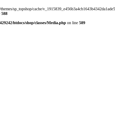
p/themes/sp_topshop/cache/v_1915839_e456b3a4cb1643b4342da1ade5b96a
e
588
429242/htdocs/shop/classes/Media.php
on line
589