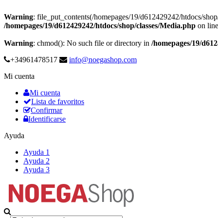
Warning
: file_put_contents(/homepages/19/d612429242/htdocs/sho
/homepages/19/d612429242/htdocs/shop/classes/Media.php
on lin
Warning
: chmod(): No such file or directory in
/homepages/19/d612
+34961478517
info@noegashop.com
Mi cuenta
Mi cuenta
Lista de favoritos
Confirmar
Identificarse
Ayuda
Ayuda 1
Ayuda 2
Ayuda 3