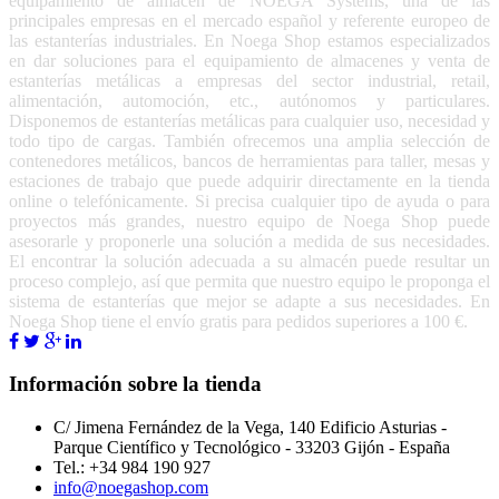
equipamiento de almacén de NOEGA Systems, una de las
principales empresas en el mercado español y referente europeo de
las estanterías industriales. En Noega Shop estamos especializados
en dar soluciones para el equipamiento de almacenes y venta de
estanterías metálicas a empresas del sector industrial, retail,
alimentación, automoción, etc., autónomos y particulares.
Disponemos de estanterías metálicas para cualquier uso, necesidad y
todo tipo de cargas. También ofrecemos una amplia selección de
contenedores metálicos, bancos de herramientas para taller, mesas y
estaciones de trabajo que puede adquirir directamente en la tienda
online o telefónicamente. Si precisa cualquier tipo de ayuda o para
proyectos más grandes, nuestro equipo de Noega Shop puede
asesorarle y proponerle una solución a medida de sus necesidades.
El encontrar la solución adecuada a su almacén puede resultar un
proceso complejo, así que permita que nuestro equipo le proponga el
sistema de estanterías que mejor se adapte a sus necesidades. En
Noega Shop tiene el envío gratis para pedidos superiores a 100 €.
Información sobre la tienda
C/ Jimena Fernández de la Vega, 140 Edificio Asturias -
Parque Científico y Tecnológico - 33203 Gijón - España
Tel.: +34 984 190 927
info@noegashop.com