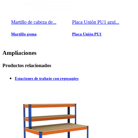
Martillo de cabeza de...
Placa Unión PU1 azul...
Ma
Martillo goma
Placa Unión PU1
Ma
7,50 €
0,42 €
7,
Ampliaciones
Productos relacionados
Estaciones de trabajo con reposapies