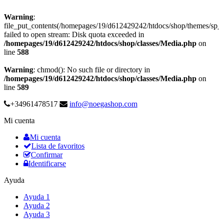
Warning
:
file_put_contents(/homepages/19/d612429242/htdocs/shop/themes/
failed to open stream: Disk quota exceeded in
/homepages/19/d612429242/htdocs/shop/classes/Media.php
on
line
588
Warning
: chmod(): No such file or directory in
/homepages/19/d612429242/htdocs/shop/classes/Media.php
on
line
589
+34961478517
info@noegashop.com
Mi cuenta
Mi cuenta
Lista de favoritos
Confirmar
Identificarse
Ayuda
Ayuda 1
Ayuda 2
Ayuda 3