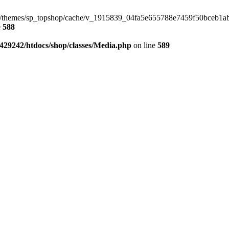
p/themes/sp_topshop/cache/v_1915839_04fa5e655788e7459f50bceb1ab12e
e
588
429242/htdocs/shop/classes/Media.php
on line
589