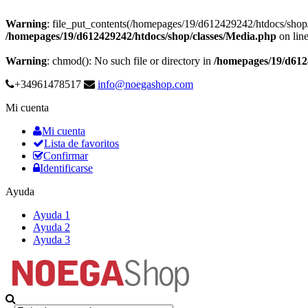
Warning
: file_put_contents(/homepages/19/d612429242/htdocs/sho
/homepages/19/d612429242/htdocs/shop/classes/Media.php
on lin
Warning
: chmod(): No such file or directory in
/homepages/19/d612
+34961478517
info@noegashop.com
Mi cuenta
Mi cuenta
Lista de favoritos
Confirmar
Identificarse
Ayuda
Ayuda 1
Ayuda 2
Ayuda 3